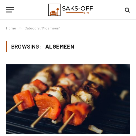
Home
»
Category: "Algemeen"
BROWSING:
ALGEMEEN