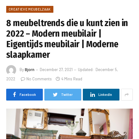
CREATIEVE MEUBELZAAK
8 meubeltrends die u kunt zien in
2022 – Modern meubilair |
Eigentijds meubilair | Moderne
slaapkamer
By
Bjorn
December 27, 2021
Updated:
December 5,
2022
No Comments
4 Mins Read
Facebook
Twitter
LinkedIn