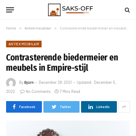
Home
»
Antiek meubilair
»
Contrasterende biedermeier en meubels in Empire-stijl
ANTIEK MEUBILAIR
Contrasterende biedermeier en
meubels in Empire-stijl
By
Bjorn
December 28, 2021
Updated:
December 5,
2022
No Comments
7 Mins Read
Facebook
Twitter
LinkedIn