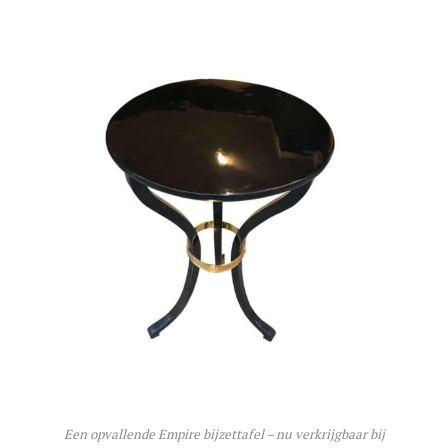
Een opvallende Empire bijzettafel – nu verkrijgbaar bij