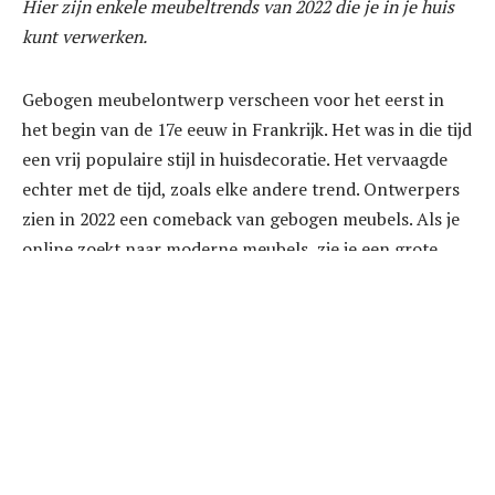
Hier zijn enkele meubeltrends van 2022 die je in je huis
kunt verwerken.
Gebogen meubelontwerp verscheen voor het eerst in
het begin van de 17e eeuw in Frankrijk. Het was in die tijd
een vrij populaire stijl in huisdecoratie. Het vervaagde
echter met de tijd, zoals elke andere trend. Ontwerpers
zien in 2022 een comeback van gebogen meubels. Als je
online zoekt naar moderne meubels, zie je een grote
verscheidenheid aan meubels met rondingen. Je kunt
een nieuwe gebogen loveseat toevoegen aan je
woonruimte of bankstellen met gebogen handgrepen
om deze retrostijl in je interieur te brengen.
Texturen hebben hedendaagse interieurontwerpers
altijd verleid. In 2022 zie je er meer van, niet alleen op
muren en vloerkleden, maar ook in meubels. Het harige,